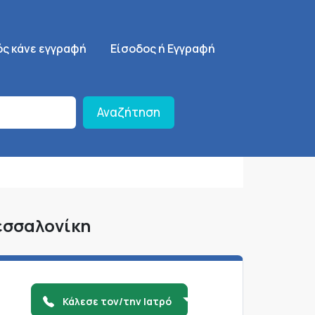
ση
SignUp Menu
ός κάνε εγγραφή
Είσοδος ή Εγγραφή
Αναζήτηση
εσσαλονίκη
Κάλεσε τον/την Ιατρό