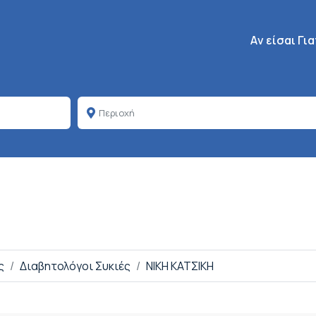
Κεντρική πλοή
Aν είσαι Γι
ς
Διαβητολόγοι Συκιές
ΝΙΚΗ ΚΑΤΣΙΚΗ