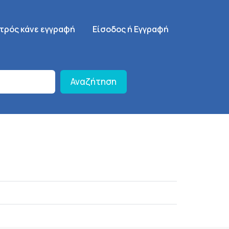
γηση
SignUp Menu
ατρός κάνε εγγραφή
Είσοδος ή Εγγραφή
Αναζήτηση