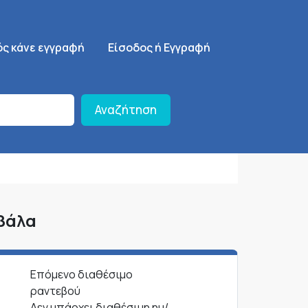
ση
SignUp Menu
ός κάνε εγγραφή
Είσοδος ή Εγγραφή
Αναζήτηση
αβάλα
Επόμενο διαθέσιμο
ραντεβού
Δεν υπάρχει διαθέσιμη ημ/