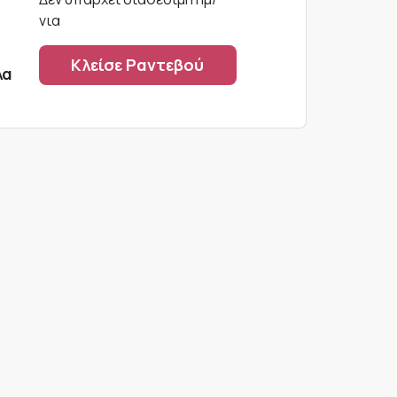
νια
Κλείσε Ραντεβού
λα