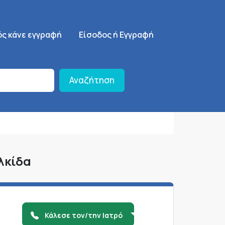
ση
SignUp Menu
ός κάνε εγγραφή
Είσοδος ή Εγγραφή
Αναζήτηση
λκίδα
Κάλεσε τον/την Ιατρό