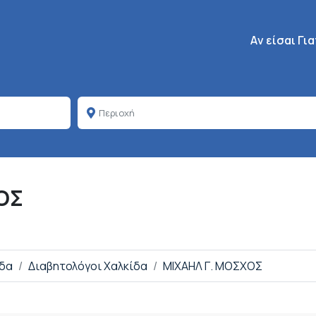
Κεντρική πλοή
Aν είσαι Γι
ΟΣ
ίδα
Διαβητολόγοι Χαλκίδα
ΜΙΧΑΗΛ Γ. ΜΟΣΧΟΣ