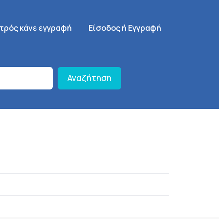
γηση
SignUp Menu
ατρός κάνε εγγραφή
Είσοδος ή Εγγραφή
Αναζήτηση