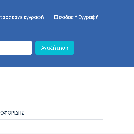
γηση
SignUp Menu
ατρός κάνε εγγραφή
Είσοδος ή Εγγραφή
Αναζήτηση
ΣΤΟΦΟΡΙΔΗΣ