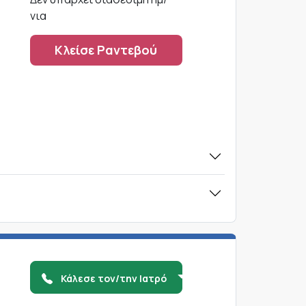
νια
Κλείσε Ραντεβού
Κάλεσε τον/την Ιατρό