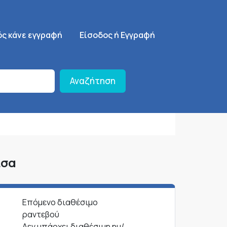
ση
SignUp Menu
ός κάνε εγγραφή
Είσοδος ή Εγγραφή
Αναζήτηση
ισα
Επόμενο διαθέσιμο
ραντεβού
Δεν υπάρχει διαθέσιμη ημ/