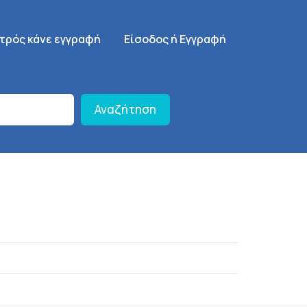
γηση
SignUp Menu
ατρός κάνε εγγραφή
Είσοδος ή Εγγραφή
Αναζήτηση