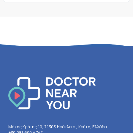
Μάχης Κρήτης 10, 71303 Ηράκλειο , Κρήτη, Ελλάδα
+30 281 600 4747