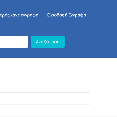
γηση
SignUp Menu
ατρός κάνε εγγραφή
Είσοδος ή Εγγραφή
Αναζήτηση
Υ