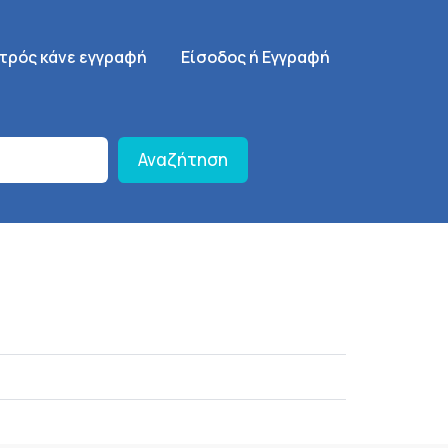
γηση
SignUp Menu
ατρός κάνε εγγραφή
Είσοδος ή Εγγραφή
Αναζήτηση