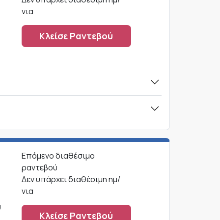
νια
Κλείσε Ραντεβού
Επόμενο διαθέσιμο
ραντεβού
Δεν υπάρχει διαθέσιμη ημ/
νια
ύ
Κλείσε Ραντεβού