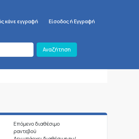
ση
SignUp Menu
ός κάνε εγγραφή
Είσοδος ή Εγγραφή
Αναζήτηση
Επόμενο διαθέσιμο
ραντεβού
Δεν υπάρχει διαθέσιμη ημ/