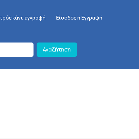
γηση
SignUp Menu
ατρός κάνε εγγραφή
Είσοδος ή Εγγραφή
Αναζήτηση