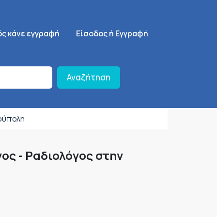
ση
SignUp Menu
ός κάνε εγγραφή
Είσοδος ή Εγγραφή
Αναζήτηση
ρούπολη
γος - Ραδιολόγος στην