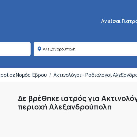
Κεντρική πλοήγη
Aν είσαι Γιατρ
τροί σε Νομός Έβρου
Ακτινολόγοι - Ραδιολόγοι Αλεξανδ
Δε βρέθηκε ιατρός για Ακτινολό
περιοχή Αλεξανδρούπολη