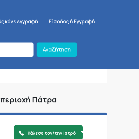
ση
SignUp Menu
ός κάνε εγγραφή
Είσοδος ή Εγγραφή
Αναζήτηση
ν περιοχή Πάτρα
Κάλεσε τον/την Ιατρό