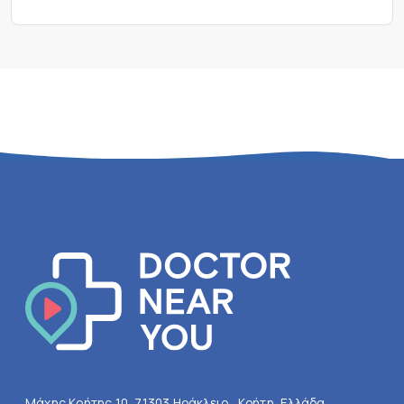
Μάχης Κρήτης 10, 71303 Ηράκλειο , Κρήτη, Ελλάδα