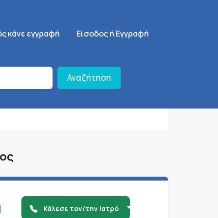
ση
SignUp Menu
ός κάνε εγγραφή
Είσοδος ή Εγγραφή
Αναζήτηση
ίος
Η
Κάλεσε τον/την Ιατρό