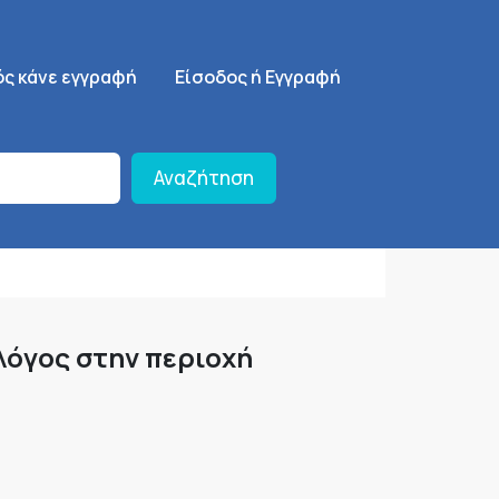
ση
SignUp Menu
ός κάνε εγγραφή
Είσοδος ή Εγγραφή
Αναζήτηση
λόγος στην περιοχή