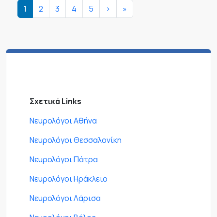
Σελιδοποίηση
Next page
Last page
1
2
3
4
5
>
»
Σχετικά Links
Νευρολόγοι Αθήνα
Νευρολόγοι Θεσσαλονίκη
Νευρολόγοι Πάτρα
Νευρολόγοι Ηράκλειο
Νευρολόγοι Λάρισα