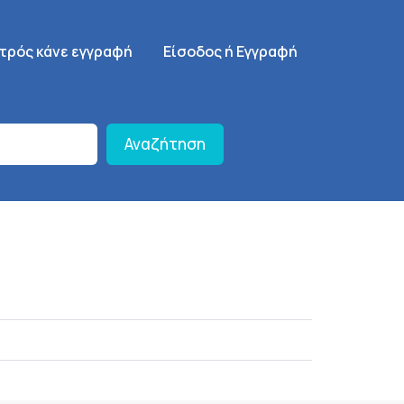
γηση
SignUp Menu
ατρός κάνε εγγραφή
Είσοδος ή Εγγραφή
Αναζήτηση