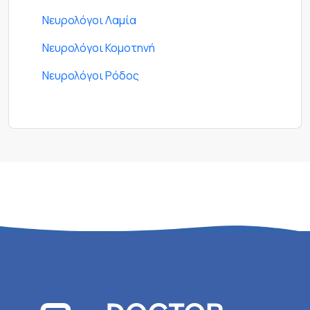
Νευρολόγοι Λαμία
Νευρολόγοι Κομοτηνή
Νευρολόγοι Ρόδος