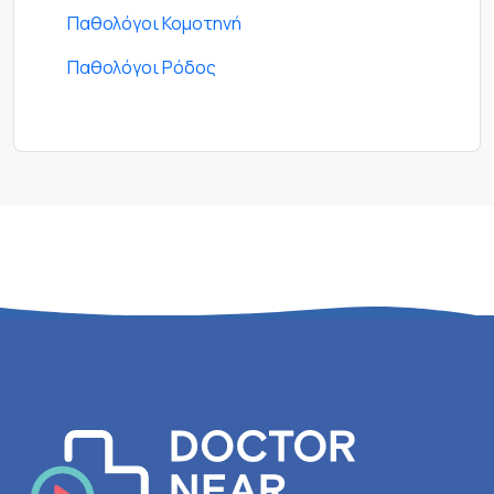
Παθολόγοι Κομοτηνή
Παθολόγοι Ρόδος