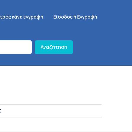
γηση
SignUp Menu
ατρός κάνε εγγραφή
Είσοδος ή Εγγραφή
Αναζήτηση
Σ