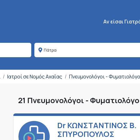
Κεντρική πλοήγη
Aν είσαι Γιατρ
ι
Ιατροί σε Νομός Αχαΐας
Πνευμονολόγοι - Φυματιολόγ
21 Πνευμονολόγοι - Φυματιολόγο
Dr ΚΩΝΣΤΑΝΤΙΝΟΣ Β.
ΣΠΥΡΟΠΟΥΛΟΣ