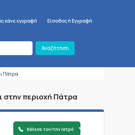
ση
SignUp Menu
ός κάνε εγγραφή
Είσοδος ή Εγγραφή
Αναζήτηση
οι Πάτρα
ι στην περιοχή Πάτρα
Κάλεσε τον/την Ιατρό