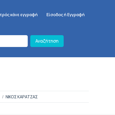
γηση
SignUp Menu
ατρός κάνε εγγραφή
Είσοδος ή Εγγραφή
Αναζήτηση
ΝΙΚΟΣ ΚΑΡΑΤΖΑΣ