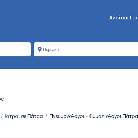
Κεντρική πλοή
Aν είσαι Γι
Σ
ος
Ιατροί σε Πάτρα
Πνευμονολόγοι - Φυματιολόγοι Πάτρα