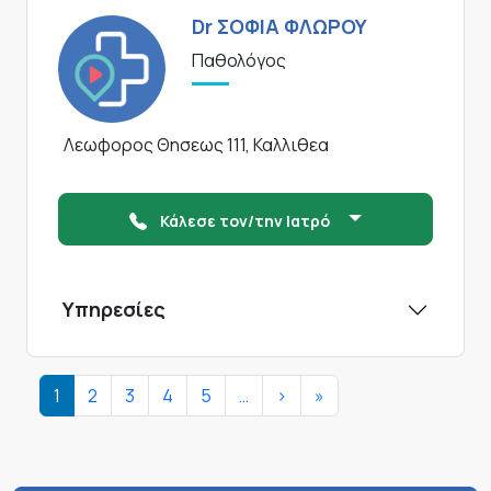
Dr ΣΟΦΙΑ ΦΛΩΡΟΥ
Παθολόγος
Λεωφορος Θησεως 111, Καλλιθεα
Κάλεσε τον/την Ιατρό
Υπηρεσίες
Σελιδοποίηση
Next page
Last page
1
2
3
4
5
…
>
»