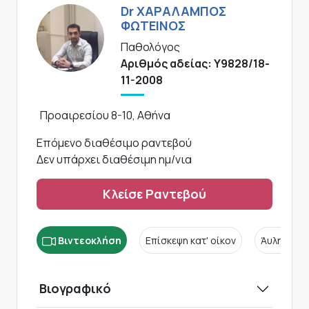
Dr ΧΑΡΑΛΑΜΠΟΣ
ΦΩΤΕΙΝΟΣ
Παθολόγος
Αριθμός αδείας: Υ9828/18-
11-2008
Προαιρεσίου 8-10, Αθήνα
Επόμενο διαθέσιμο ραντεβού
Δεν υπάρχει διαθέσιμη ημ/νια
Κλείσε Ραντεβού
Βιντεοκλήση
Επίσκεψη κατ' οίκον
Άυλη συν
Βιογραφικό