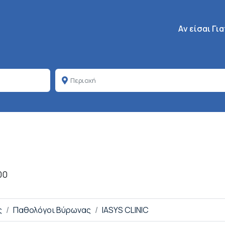
Κεντρική πλοή
Aν είσαι Γι
00
ς
Παθολόγοι Βύρωνας
IASYS CLINIC