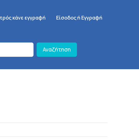
γηση
SignUp Menu
ατρός κάνε εγγραφή
Είσοδος ή Εγγραφή
Αναζήτηση