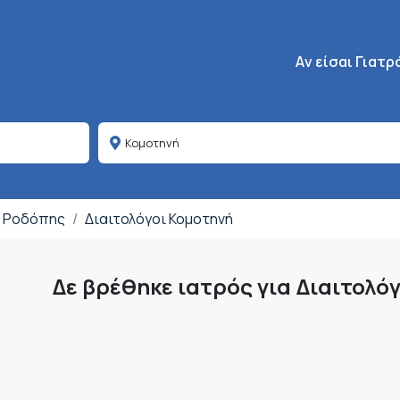
Κεντρική πλοήγη
Aν είσαι Γιατρ
ς Ροδόπης
Διαιτολόγοι Κομοτηνή
Δε βρέθηκε ιατρός για Διαιτολό