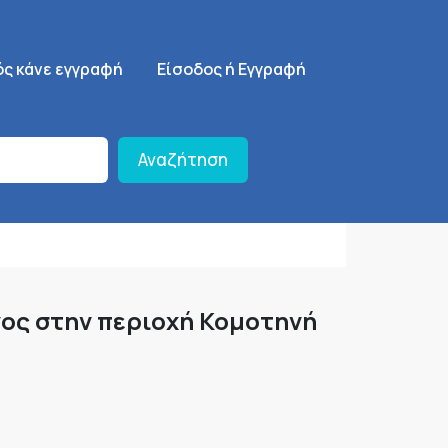
ση
SignUp Menu
ός κάνε εγγραφή
Είσοδος ή Εγγραφή
Αναζήτηση
γος στην περιοχή Κομοτηνή