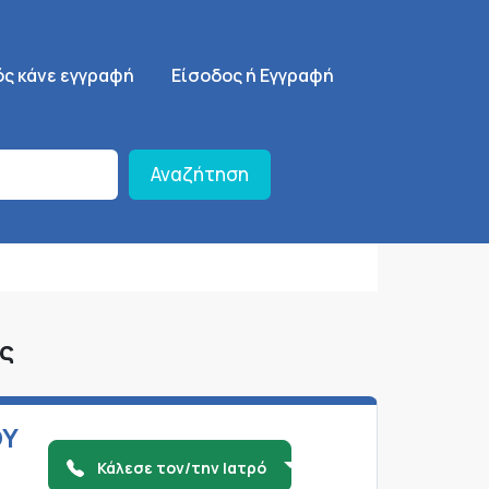
ση
SignUp Menu
ός κάνε εγγραφή
Είσοδος ή Εγγραφή
Αναζήτηση
ος
ΟΥ
Κάλεσε τον/την Ιατρό