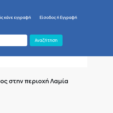
ση
SignUp Menu
ός κάνε εγγραφή
Είσοδος ή Εγγραφή
Αναζήτηση
γος στην περιοχή Λαμία