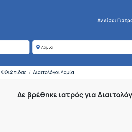
Κεντρική πλοήγη
Aν είσαι Γιατρ
ς Φθιώτιδας
Διαιτολόγοι Λαμία
Δε βρέθηκε ιατρός για Διαιτολό