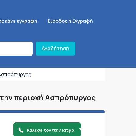
ση
SignUp Menu
ός κάνε εγγραφή
Είσοδος ή Εγγραφή
Αναζήτηση
 Ασπρόπυργος
 στην περιοχή Ασπρόπυργος
Κάλεσε τον/την Ιατρό