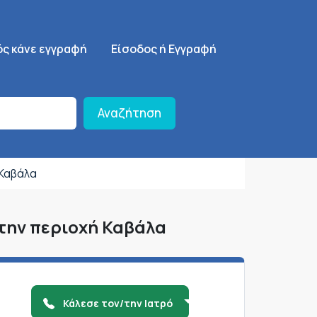
ση
SignUp Menu
ός κάνε εγγραφή
Είσοδος ή Εγγραφή
Αναζήτηση
 Καβάλα
στην περιοχή Καβάλα
Κάλεσε τον/την Ιατρό