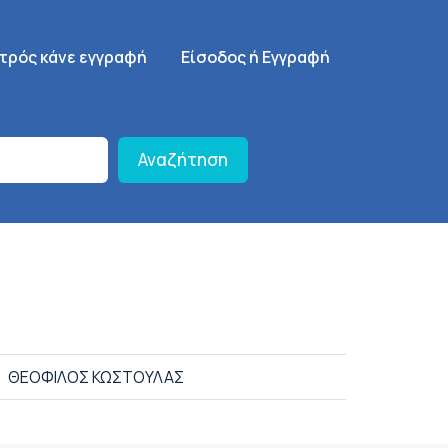
γηση
SignUp Menu
ατρός κάνε εγγραφή
Είσοδος ή Εγγραφή
Αναζήτηση
ΘΕΟΦΙΛΟΣ ΚΩΣΤΟΥΛΑΣ