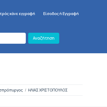
γηση
SignUp Menu
ατρός κάνε εγγραφή
Είσοδος ή Εγγραφή
Αναζήτηση
 Ασπρόπυργος
ΗΛΙΑΣ ΧΡΙΣΤΟΠΟΥΛΟΣ