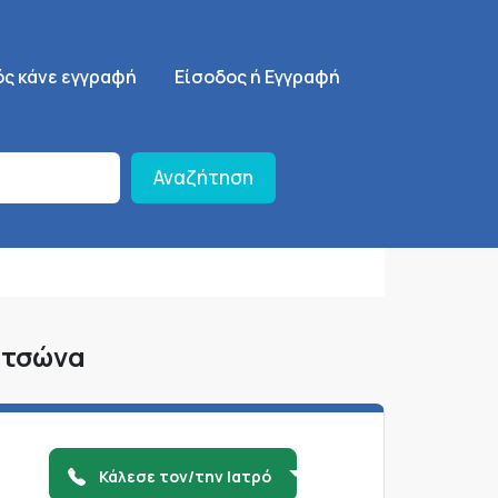
ση
SignUp Menu
ός κάνε εγγραφή
Είσοδος ή Εγγραφή
Αναζήτηση
ετσώνα
Κάλεσε τον/την Ιατρό