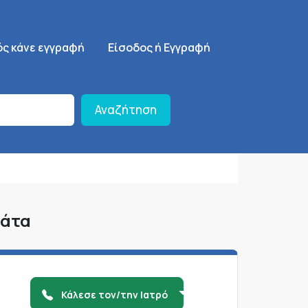
ση
SignUp Menu
ός κάνε εγγραφή
Είσοδος ή Εγγραφή
Αναζήτηση
μάτα
Κάλεσε τον/την Ιατρό