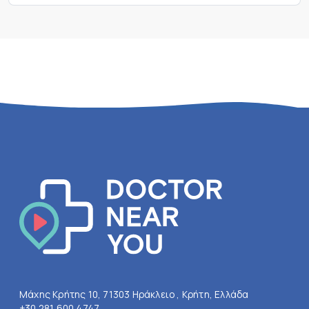
Μάχης Κρήτης 10, 71303 Ηράκλειο , Κρήτη, Ελλάδα
+30 281 600 4747