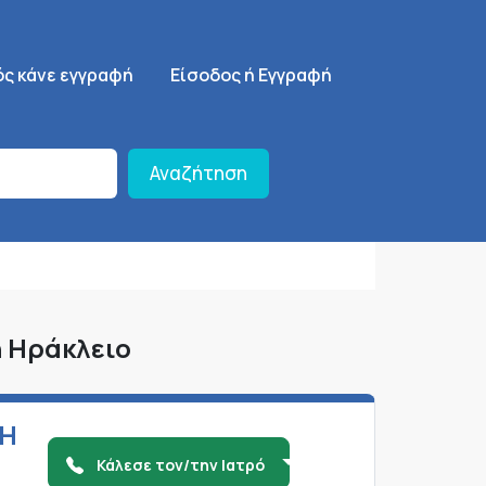
ση
SignUp Menu
ός κάνε εγγραφή
Είσοδος ή Εγγραφή
Αναζήτηση
ή Ηράκλειο
ΚΗ
Κάλεσε τον/την Ιατρό