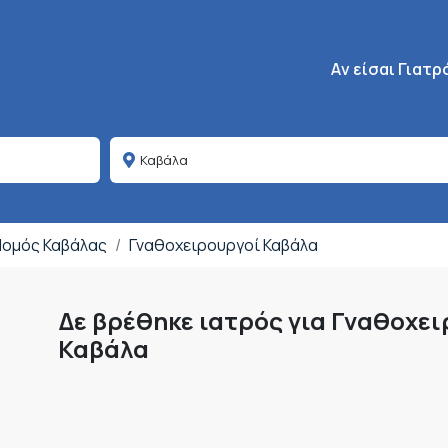
Κεντρική πλοήγη
Aν είσαι Γιατρ
 Νομός Καβάλας
Γναθοχειρουργοί Καβάλα
Δε βρέθηκε ιατρός για Γναθοχει
Καβάλα