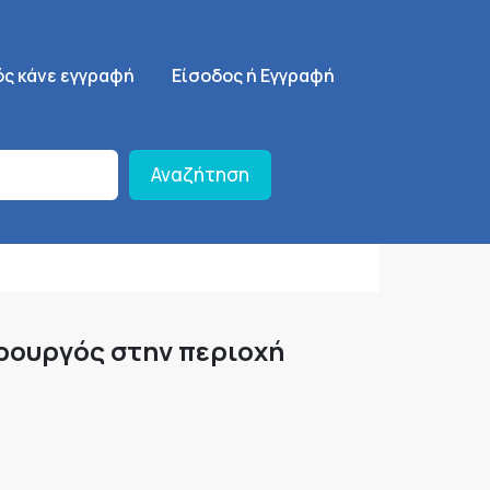
ση
SignUp Menu
ός κάνε εγγραφή
Είσοδος ή Εγγραφή
Αναζήτηση
ρουργός στην περιοχή