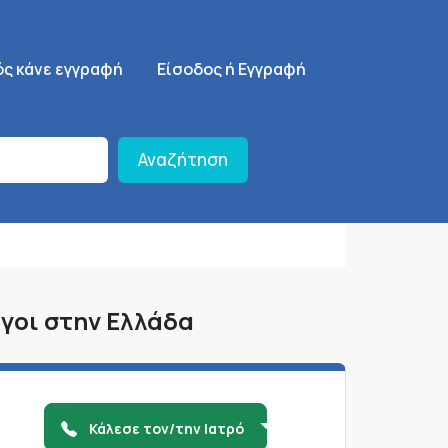
ση
SignUp Menu
ός κάνε εγγραφή
Είσοδος ή Εγγραφή
Αναζήτηση
γοι στην Ελλάδα
Κάλεσε τον/την Ιατρό