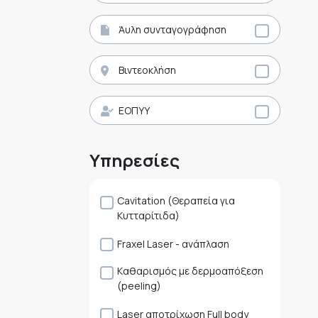
Άυλη συνταγογράφηση
Βιντεοκλήση
ΕΟΠΥΥ
Υπηρεσίες
Cavitation (Θεραπεία για
Κυτταρίτιδα)
Fraxel Laser - ανάπλαση
Kαθαρισμός με δερμοαπόξεση
(peeling)
Laser αποτρίχωση Full body