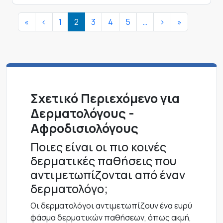
Σελιδοποίηση
First page
Προηγούμενη σελίδα
Next page
Last page
«
<
1
2
3
4
5
…
>
»
Σχετικό Περιεχόμενο για
Δερματολόγους -
Αφροδισιολόγους
Ποιες είναι οι πιο κοινές
δερματικές παθήσεις που
αντιμετωπίζονται από έναν
δερματολόγο;
Οι δερματολόγοι αντιμετωπίζουν ένα ευρύ
φάσμα δερματικών παθήσεων, όπως ακμή,