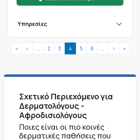
Υπηρεσίες
Σελιδοποίηση
First page
Προηγούμενη σελίδα
Next page
Last 
«
<
…
2
3
4
5
6
…
>
»
Σχετικό Περιεχόμενο για
Δερματολόγους -
Αφροδισιολόγους
Ποιες είναι οι πιο κοινές
δερματικές παθήσεις που