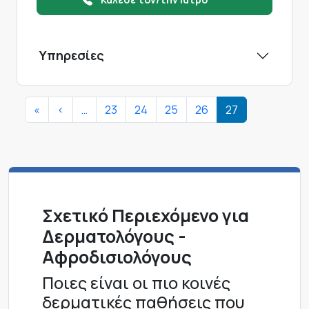
Υπηρεσίες
Σελιδοποίηση
First page
Προηγούμενη σελίδα
«
<
…
23
24
25
26
27
Σχετικό Περιεχόμενο για
Δερματολόγους -
Αφροδισιολόγους
Ποιες είναι οι πιο κοινές
δερματικές παθήσεις που