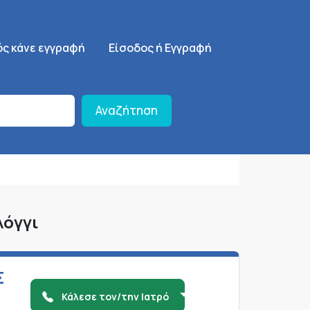
ση
SignUp Menu
ός κάνε εγγραφή
Είσοδος ή Εγγραφή
Αναζήτηση
λόγγι
Σ
Κάλεσε τον/την Ιατρό