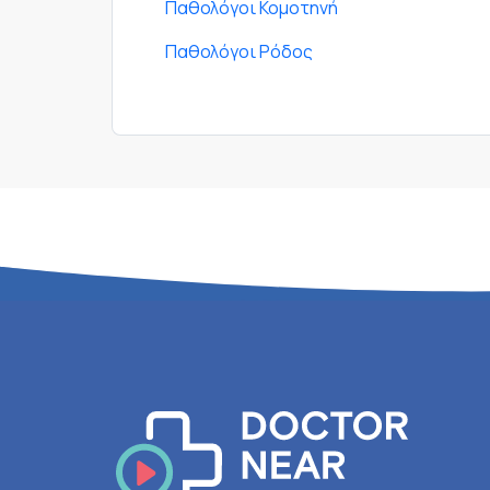
Παθολόγοι Κομοτηνή
Παθολόγοι Ρόδος