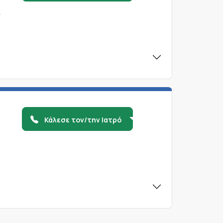
ν
Κάλεσε τον/την Ιατρό