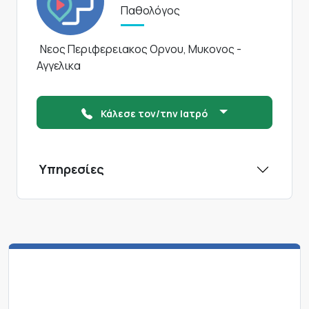
Παθολόγος
Νεος Περιφερειακος Ορνου, Μυκονος -
Αγγελικα
Κάλεσε τον/την Ιατρό
Υπηρεσίες