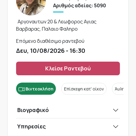
Αριθμός αδείας: 5090
Αργοναυτων 20 & Λεωφορος Αγιας
Βαρβαρας, Παλαιο Φαληρο
Επόμενο διαθέσιμο ραντεβού
Δευ, 10/08/2026 - 16:30
Κλείσε Ραντεβού
Βιντεοκλήση
Επίσκεψη κατ' οίκον
Άυλη συν
Βιογραφικό
Υπηρεσίες