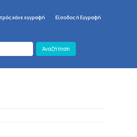
γηση
SignUp Menu
ατρός κάνε εγγραφή
Είσοδος ή Εγγραφή
Αναζήτηση