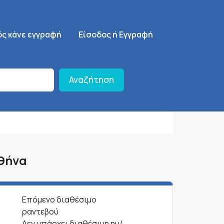
ση
SignUp Menu
ός κάνε εγγραφή
Είσοδος ή Εγγραφή
Αναζήτηση
Αθήνα
Επόμενο διαθέσιμο
ραντεβού
Δεν υπάρχει διαθέσιμη ημ/