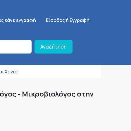
ση
SignUp Menu
ός κάνε εγγραφή
Είσοδος ή Εγγραφή
Αναζήτηση
οι Χανιά
όγος - Μικροβιολόγος στην