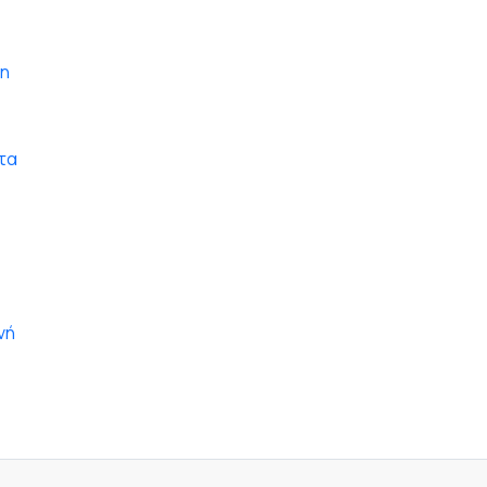
νη
τα
νή