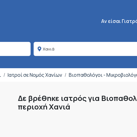
Κεντρική πλοήγη
Aν είσαι Γιατρ
ι
Ιατροί σε Νομός Χανίων
Βιοπαθολόγοι - Μικροβιολόγ
Δε βρέθηκε ιατρός για Βιοπαθολ
περιοχή Χανιά