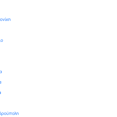
ονίκη
ιο
α
α
α
νδρούπολη