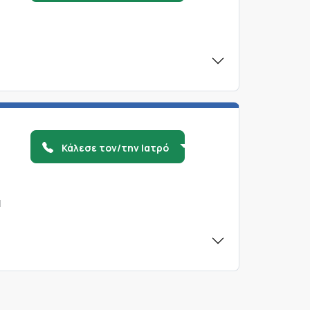
α
Κάλεσε τον/την Ιατρό
α