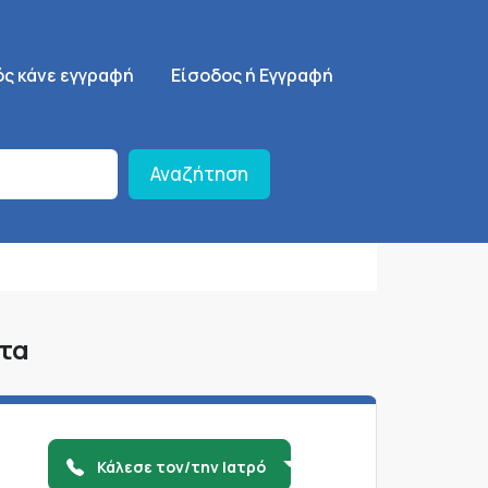
ση
SignUp Menu
ός κάνε εγγραφή
Είσοδος ή Εγγραφή
Αναζήτηση
ρτα
Κάλεσε τον/την Ιατρό